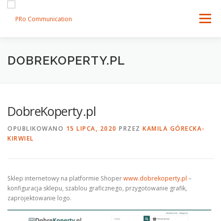
Przejdź
do
Menu
treści
SKLEPY SHOPER
OFERTA
DOŚWIADCZENIE
DOBREKOPERTY.PL
BLOG
KONTAKT
DobreKoperty.pl
OPUBLIKOWANO
15 LIPCA, 2020
PRZEZ
KAMILA GÓRECKA-
KIRWIEL
Sklep internetowy na platformie Shoper
www.dobrekoperty.pl
–
konfiguracja sklepu, szablou graficznego, przygotowanie grafik,
zaprojektowanie logo.